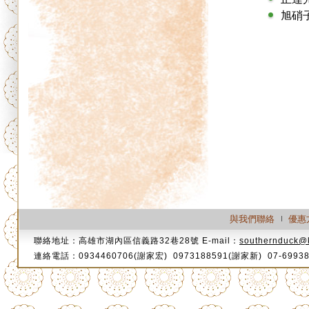
旭硝
與我們聯絡
優惠
聯絡地址：高雄市湖內區信義路32巷28號 E-mail：
southernduck@
連絡電話：0934460706(謝家宏) 0973188591(謝家新) 07-699