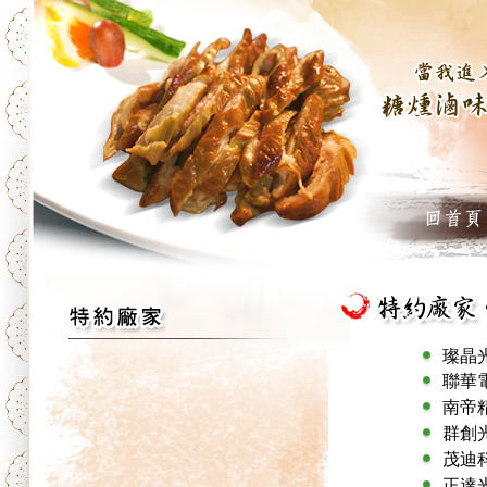
璨晶
聯華
南帝
群創
茂迪
正達